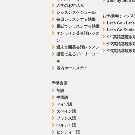
Side by Side 
入学のお申込み
レッスンスケジュール
お子様向けレッスン
毎日レッスンする効果
Let's Go - Let'
電話でレッスンする効果
Let's Go Stud
オンライン英会話レッス
中1英語基礎攻
ン
中2英語基礎攻
週末１回英会話レッスン
中3英語基礎攻
漫画で見るデイリーコー
ル
国内ホームステイ
学習言語
英語
中国語
ドイツ語
スペイン語
フランス語
ペルシャ語
ヒンディー語