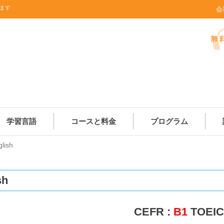
ます
会
学習言語
コースと料金
プログラム
lish
sh
CEFR :
B1
TOEIC