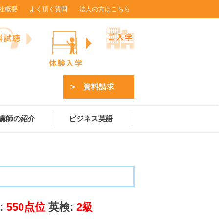
社概要
よく頂く質問
法人の方はこちら
資料請求
講師の紹介
ビジネス英語
:
550点位
英検:
2級