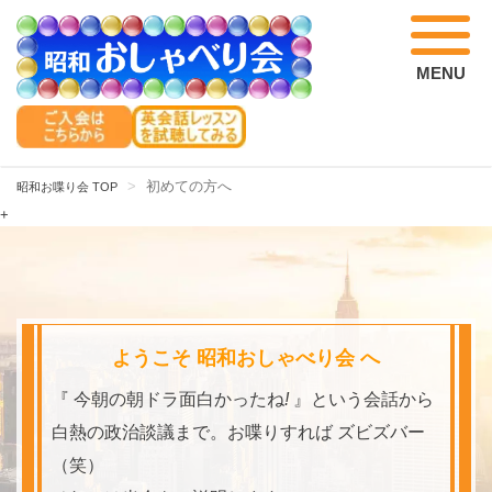
MENU
初めての方へ
昭和お喋り会 TOP
+
ようこそ 昭和おしゃべり会 へ
『 今朝の朝ドラ面白かったね
!
』という会話から
白熱の政治談議まで。お喋りすれば ズビズバー
（笑）