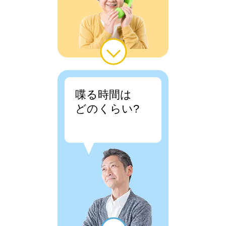
喋る時間は
どのくらい?